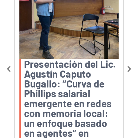
L
“M4
de 
Presentación del Lic.
seg
Agustín Caputo
Bugallo: “Curva de
Phillips salarial
emergente en redes
con memoria local:
un enfoque basado
en agentes” en